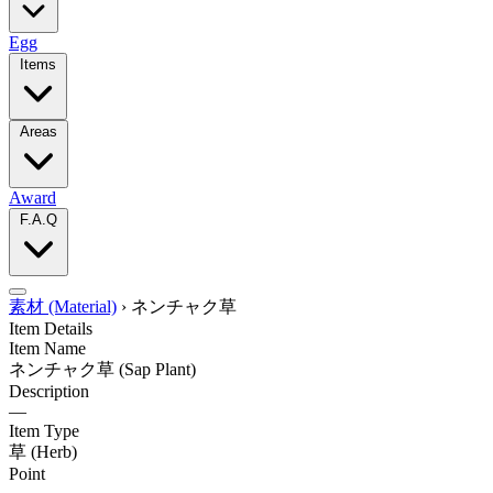
Egg
Items
Areas
Award
F.A.Q
素材 (Material)
›
ネンチャク草
Item Details
Item Name
ネンチャク草
(Sap Plant)
Description
—
Item Type
草
(Herb)
Point