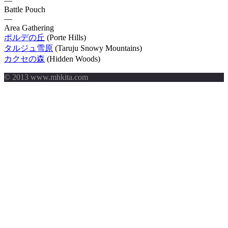
—
Battle Pouch
—
Area Gathering
ポルデの丘
(Porte Hills)
タルジュ雪原
(Taruju Snowy Mountains)
カクセの森
(Hidden Woods)
© 2013 www.mhkita.com