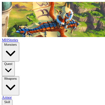
MHStories
Monsters
Quest
Weapons
Armor
Skill