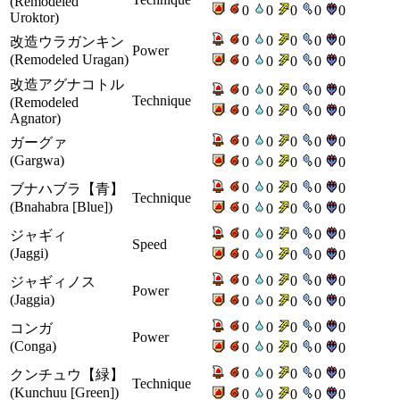
(Remodeled
0
0
0
0
0
Uroktor)
0
0
0
0
0
改造ウラガンキン
Power
(Remodeled Uragan)
0
0
0
0
0
改造アグナコトル
0
0
0
0
0
Technique
(Remodeled
0
0
0
0
0
Agnator)
0
0
0
0
0
ガーグァ
(Gargwa)
0
0
0
0
0
0
0
0
0
0
ブナハブラ【青】
Technique
(Bnahabra [Blue])
0
0
0
0
0
0
0
0
0
0
ジャギィ
Speed
(Jaggi)
0
0
0
0
0
0
0
0
0
0
ジャギィノス
Power
(Jaggia)
0
0
0
0
0
0
0
0
0
0
コンガ
Power
(Conga)
0
0
0
0
0
0
0
0
0
0
クンチュウ【緑】
Technique
(Kunchuu [Green])
0
0
0
0
0