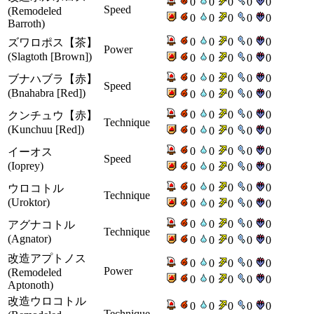
0
0
0
0
0
Speed
(Remodeled
0
0
0
0
0
Barroth)
0
0
0
0
0
ズワロポス【茶】
Power
(Slagtoth [Brown])
0
0
0
0
0
0
0
0
0
0
ブナハブラ【赤】
Speed
(Bnahabra [Red])
0
0
0
0
0
0
0
0
0
0
クンチュウ【赤】
Technique
(Kunchuu [Red])
0
0
0
0
0
0
0
0
0
0
イーオス
Speed
(Ioprey)
0
0
0
0
0
0
0
0
0
0
ウロコトル
Technique
(Uroktor)
0
0
0
0
0
0
0
0
0
0
アグナコトル
Technique
(Agnator)
0
0
0
0
0
改造アプトノス
0
0
0
0
0
Power
(Remodeled
0
0
0
0
0
Aptonoth)
改造ウロコトル
0
0
0
0
0
Technique