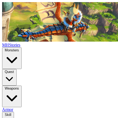
MHStories
Monsters
Quest
Weapons
Armor
Skill