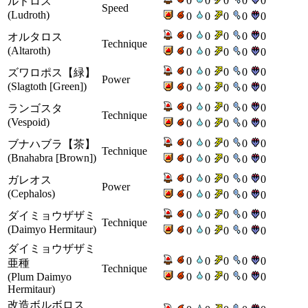
0
0
0
0
0
ルドロス
Speed
(Ludroth)
0
0
0
0
0
0
0
0
0
0
オルタロス
Technique
(Altaroth)
0
0
0
0
0
0
0
0
0
0
ズワロポス【緑】
Power
(Slagtoth [Green])
0
0
0
0
0
0
0
0
0
0
ランゴスタ
Technique
(Vespoid)
0
0
0
0
0
0
0
0
0
0
ブナハブラ【茶】
Technique
(Bnahabra [Brown])
0
0
0
0
0
0
0
0
0
0
ガレオス
Power
(Cephalos)
0
0
0
0
0
0
0
0
0
0
ダイミョウザザミ
Technique
(Daimyo Hermitaur)
0
0
0
0
0
ダイミョウザザミ
0
0
0
0
0
亜種
Technique
(Plum Daimyo
0
0
0
0
0
Hermitaur)
改造ボルボロス