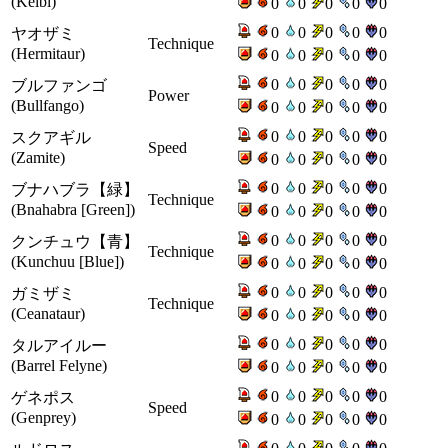
(Kelbi)
0
0
0
0
0
0
0
0
0
0
ヤオザミ
Technique
(Hermitaur)
0
0
0
0
0
0
0
0
0
0
ブルファンゴ
Power
(Bullfango)
0
0
0
0
0
0
0
0
0
0
スクアギル
Speed
(Zamite)
0
0
0
0
0
0
0
0
0
0
ブナハブラ【緑】
Technique
(Bnahabra [Green])
0
0
0
0
0
0
0
0
0
0
クンチュウ【青】
Technique
(Kunchuu [Blue])
0
0
0
0
0
0
0
0
0
0
ガミザミ
Technique
(Ceanataur)
0
0
0
0
0
0
0
0
0
0
タルアイルー
(Barrel Felyne)
0
0
0
0
0
0
0
0
0
0
ゲネポス
Speed
(Genprey)
0
0
0
0
0