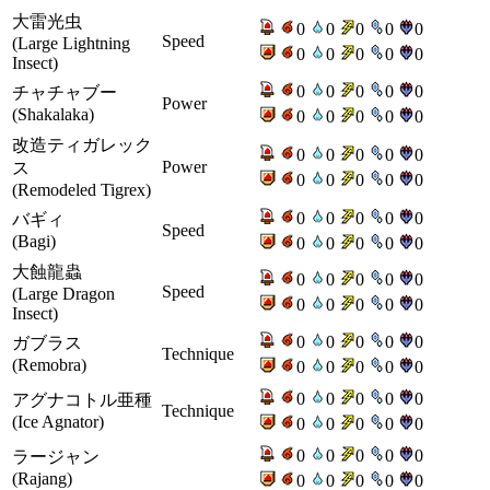
大雷光虫
0
0
0
0
0
Speed
(Large Lightning
0
0
0
0
0
Insect)
0
0
0
0
0
チャチャブー
Power
(Shakalaka)
0
0
0
0
0
改造ティガレック
0
0
0
0
0
Power
ス
0
0
0
0
0
(Remodeled Tigrex)
0
0
0
0
0
バギィ
Speed
(Bagi)
0
0
0
0
0
大蝕龍蟲
0
0
0
0
0
Speed
(Large Dragon
0
0
0
0
0
Insect)
0
0
0
0
0
ガブラス
Technique
(Remobra)
0
0
0
0
0
0
0
0
0
0
アグナコトル亜種
Technique
(Ice Agnator)
0
0
0
0
0
0
0
0
0
0
ラージャン
(Rajang)
0
0
0
0
0