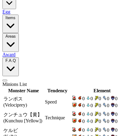
Egg
Items
Areas
Award
F.A.Q
Minions List
Monster Name
Tendency
Element
0
0
0
0
0
ランポス
Speed
(Velociprey)
0
0
0
0
0
0
0
0
0
0
クンチュウ【黄】
Technique
(Kunchuu [Yellow])
0
0
0
0
0
0
0
0
0
0
ケルビ