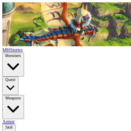
MHStories
Monsters
Quest
Weapons
Armor
Skill