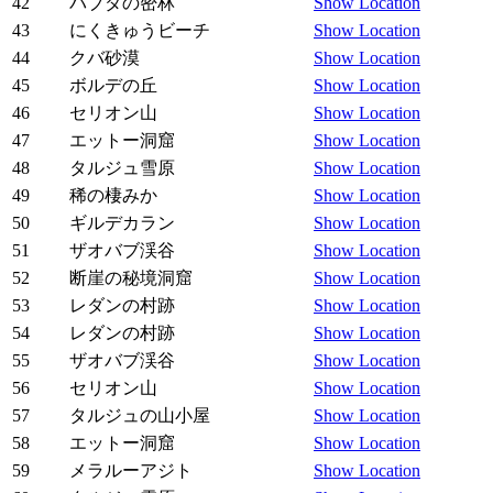
42
バブダの密林
Show Location
43
にくきゅうビーチ
Show Location
44
クバ砂漠
Show Location
45
ボルデの丘
Show Location
46
セリオン山
Show Location
47
エットー洞窟
Show Location
48
タルジュ雪原
Show Location
49
稀の棲みか
Show Location
50
ギルデカラン
Show Location
51
ザオバブ渓谷
Show Location
52
断崖の秘境洞窟
Show Location
53
レダンの村跡
Show Location
54
レダンの村跡
Show Location
55
ザオバブ渓谷
Show Location
56
セリオン山
Show Location
57
タルジュの山小屋
Show Location
58
エットー洞窟
Show Location
59
メラルーアジト
Show Location