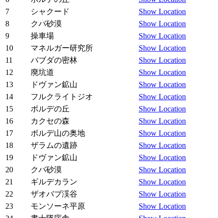
7
シャクード
Show Location
8
クバ砂漠
Show Location
9
操車場
Show Location
10
マネルガー研究所
Show Location
11
バブダの密林
Show Location
12
廃坑道
Show Location
13
ドヴァン鉱山
Show Location
14
フルクライトジオ
Show Location
15
ボルデの丘
Show Location
16
カクセの森
Show Location
17
ボルデ山の奥地
Show Location
18
ザラムの遺跡
Show Location
19
ドヴァン鉱山
Show Location
20
クバ砂漠
Show Location
21
ギルデカラン
Show Location
22
ザオバブ渓谷
Show Location
23
モンソーネ平原
Show Location