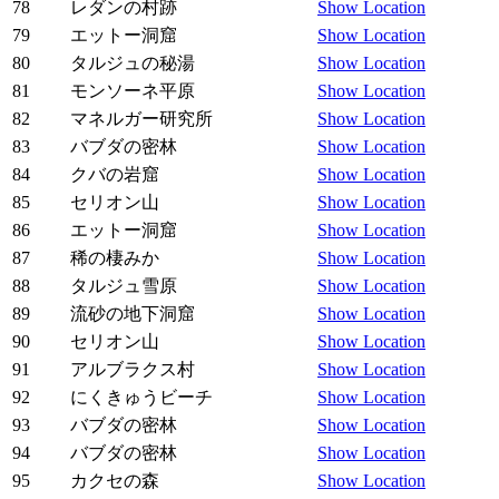
78
レダンの村跡
Show Location
79
エットー洞窟
Show Location
80
タルジュの秘湯
Show Location
81
モンソーネ平原
Show Location
82
マネルガー研究所
Show Location
83
バブダの密林
Show Location
84
クバの岩窟
Show Location
85
セリオン山
Show Location
86
エットー洞窟
Show Location
87
稀の棲みか
Show Location
88
タルジュ雪原
Show Location
89
流砂の地下洞窟
Show Location
90
セリオン山
Show Location
91
アルブラクス村
Show Location
92
にくきゅうビーチ
Show Location
93
バブダの密林
Show Location
94
バブダの密林
Show Location
95
カクセの森
Show Location