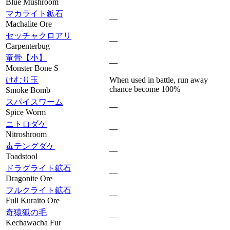
Blue Mushroom
マカライト鉱石
—
Machalite Ore
セッチャクロアリ
—
Carpenterbug
竜骨【小】
—
Monster Bone S
けむり玉
When used in battle, run away
chance become 100%
Smoke Bomb
スパイスワーム
—
Spice Worm
ニトロダケ
—
Nitroshroom
毒テングダケ
—
Toadstool
ドラグライト鉱石
—
Dragonite Ore
フルクライト鉱石
—
Full Kuraito Ore
奇猿狐の毛
—
Kechawacha Fur