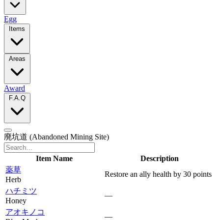
Egg
Items
Areas
Award
F.A.Q
廃坑道
(Abandoned Mining Site)
Item Name
Description
薬草
Restore an ally health by 30 points
Herb
ハチミツ
—
Honey
アオキノコ
—