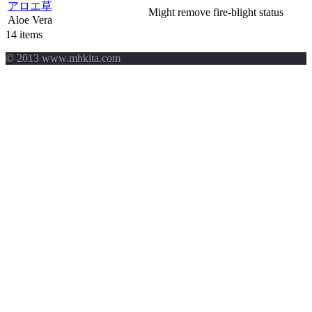
アロエ草
Might remove fire-blight status
Aloe Vera
14 items
© 2013 www.mhkita.com