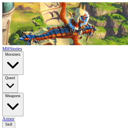
MHStories
Monsters
Quest
Weapons
Armor
Skill