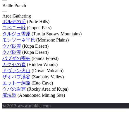
—
Battle Pouch
—
Area Gathering
ポルデの丘
(Porte Hills)
コペニー峠
(Copen Pass)
タルジュ雪原
(Taruju Snowy Mountains)
モンソーネ平原
(Monsone Plains)
クパ砂漠
(Kupa Desert)
クパ砂漠
(Kupa Desert)
パブダの密林
(Panda Forest)
カクセの森
(Hidden Woods)
ドヴァン火山
(Dovan Volcano)
ザオバブ渓谷
(Zaobaby Valley)
エットー洞窟
(Etto Cave)
クバの岩窟
(Rocky Area of Kupa)
廃坑道
(Abandoned Mining Site)
© 2013 www.mhkita.com