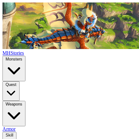
MHStories
Monsters
Quest
Weapons
Armor
Skill