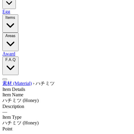
Egg
Items
Areas
Award
F.A.Q
素材 (Material)
›
ハチミツ
Item Details
Item Name
ハチミツ
(Honey)
Description
—
Item Type
ハチミツ
(Honey)
Point