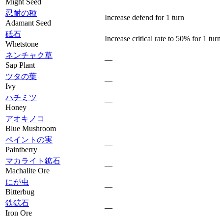
Might Seed
忍耐の種
Increase defend for 1 turn
Adamant Seed
砥石
Increase critical rate to 50% for 1 tur
Whetstone
ネンチャク草
—
Sap Plant
ツタの葉
—
Ivy
ハチミツ
—
Honey
アオキノコ
—
Blue Mushroom
ペイントの実
—
Paintberry
マカライト鉱石
—
Machalite Ore
にが虫
—
Bitterbug
鉄鉱石
—
Iron Ore