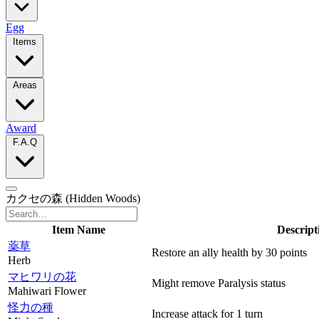
Egg
Items
Areas
Award
F.A.Q
カクセの森
(Hidden Woods)
Item Name
Descript
薬草
Restore an ally health by 30 points
Herb
マヒワリの花
Might remove Paralysis status
Mahiwari Flower
怪力の種
Increase attack for 1 turn