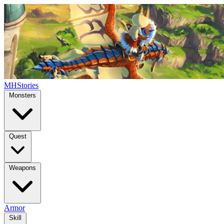
MHStories
Monsters
Quest
Weapons
Armor
Skill