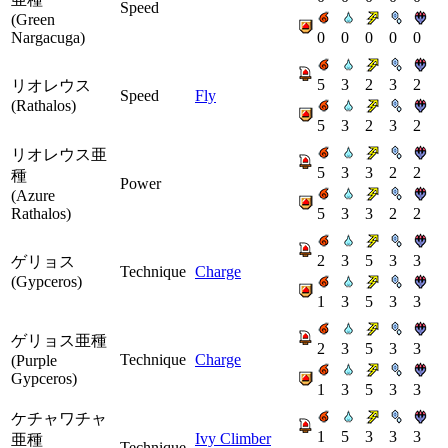
Speed
(Green
Nargacuga)
0
0
0
0
0
5
3
2
3
2
リオレウス
Speed
Fly
(Rathalos)
5
3
2
3
2
リオレウス亜
5
3
3
2
2
種
Power
(Azure
Rathalos)
5
3
3
2
2
2
3
5
3
3
ゲリョス
Technique
Charge
(Gypceros)
1
3
5
3
3
ゲリョス亜種
2
3
5
3
3
Technique
Charge
(Purple
Gypceros)
1
3
5
3
3
ケチャワチャ
1
5
3
3
3
Ivy Climber
亜種
Technique