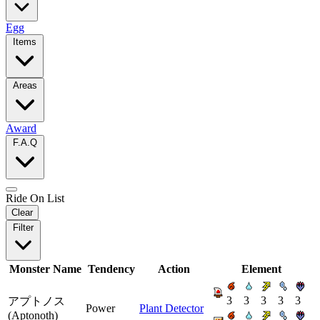
Egg
Items
Areas
Award
F.A.Q
Ride On List
Clear
Filter
Monster Name
Tendency
Action
Element
3
3
3
3
3
アプトノス
Power
Plant Detector
(Aptonoth)