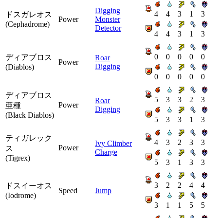
Digging
4
4
3
1
3
ドスガレオス
Power
Monster
(Cephadrome)
Detector
4
4
3
1
3
0
0
0
0
0
ディアブロス
Roar
Power
Digging
(Diablos)
0
0
0
0
0
ディアブロス
5
3
3
2
3
Roar
Power
亜種
Digging
(Black Diablos)
5
3
3
1
3
ティガレック
4
3
2
3
3
Ivy Climber
Power
ス
Charge
(Tigrex)
5
3
1
3
3
3
2
2
4
4
ドスイーオス
Speed
Jump
(Iodrome)
3
1
1
5
5