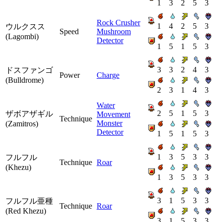
1
3
2
5
3
Rock Crusher
1
4
2
5
3
ウルクスス
Speed
Mushroom
(Lagombi)
Detector
1
5
1
5
3
3
3
2
4
3
ドスファンゴ
Power
Charge
(Bulldrome)
2
3
1
4
3
Water
2
5
1
5
3
ザボアザギル
Movement
Technique
Monster
(Zamitros)
Detector
1
5
1
5
3
1
3
5
3
3
フルフル
Technique
Roar
(Khezu)
1
3
5
3
3
3
1
5
3
3
フルフル亜種
Technique
Roar
(Red Khezu)
3
1
5
3
3