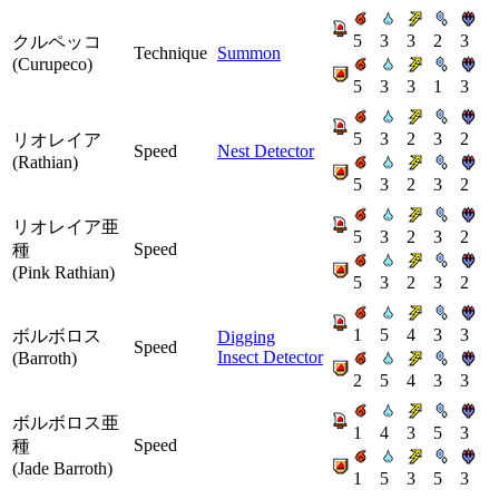
5
3
3
2
3
クルペッコ
Technique
Summon
(Curupeco)
5
3
3
1
3
5
3
2
3
2
リオレイア
Speed
Nest Detector
(Rathian)
5
3
2
3
2
リオレイア亜
5
3
2
3
2
Speed
種
(Pink Rathian)
5
3
2
3
2
1
5
4
3
3
ボルボロス
Digging
Speed
Insect Detector
(Barroth)
2
5
4
3
3
ボルボロス亜
1
4
3
5
3
Speed
種
(Jade Barroth)
1
5
3
5
3