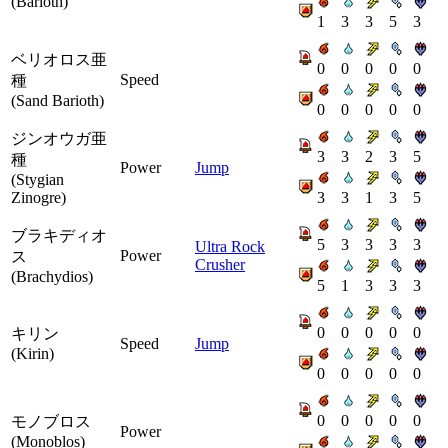
(Barioth)
1
3
3
5
3
ベリオロス亜
0
0
0
0
0
Speed
種
(Sand Barioth)
0
0
0
0
0
ジンオウガ亜
3
3
2
3
5
種
Power
Jump
(Stygian
Zinogre)
3
3
1
3
5
ブラキディオ
5
3
3
3
3
Ultra Rock
Power
ス
Crusher
(Brachydios)
5
1
3
3
3
0
0
0
0
0
キリン
Speed
Jump
(Kirin)
0
0
0
0
0
0
0
0
0
0
モノブロス
Power
(Monoblos)