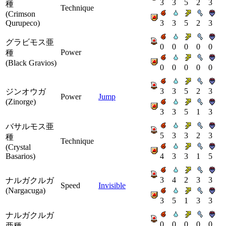
3
3
5
2
3
種
Technique
(Crimson
Qurupeco)
3
3
5
2
3
グラビモス亜
0
0
0
0
0
Power
種
(Black Gravios)
0
0
0
0
0
3
3
5
2
3
ジンオウガ
Power
Jump
(Zinorge)
3
3
5
1
3
バサルモス亜
5
3
3
2
3
種
Technique
(Crystal
Basarios)
4
3
3
1
5
3
4
2
3
3
ナルガクルガ
Speed
Invisible
(Nargacuga)
3
5
1
3
3
ナルガクルガ
0
0
0
0
0
亜種