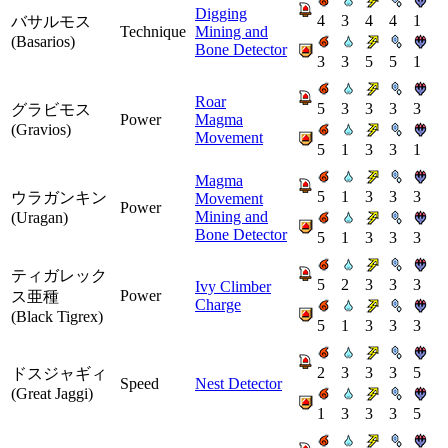
Digging
4
3
4
4
1
バサルモス
Technique
Mining and
(Basarios)
Bone Detector
3
3
5
5
1
Roar
5
3
3
3
3
グラビモス
Power
Magma
(Gravios)
Movement
5
1
3
3
1
Magma
5
1
3
3
3
ウラガンキン
Movement
Power
Mining and
(Uragan)
Bone Detector
5
1
3
3
3
ティガレック
5
2
3
3
3
Ivy Climber
Power
ス亜種
Charge
(Black Tigrex)
5
1
3
3
3
2
3
3
3
5
ドスジャギィ
Speed
Nest Detector
(Great Jaggi)
1
3
3
3
5