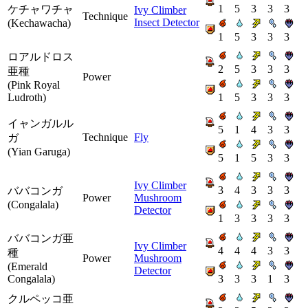
1
5
3
3
3
ケチャワチャ
Ivy Climber
Technique
Insect Detector
(Kechawacha)
1
5
3
3
3
ロアルドロス
2
5
3
3
3
亜種
Power
(Pink Royal
Ludroth)
1
5
3
3
3
イャンガルル
5
1
4
3
3
Technique
Fly
ガ
(Yian Garuga)
5
1
5
3
3
Ivy Climber
3
4
3
3
3
ババコンガ
Power
Mushroom
(Congalala)
Detector
1
3
3
3
3
ババコンガ亜
Ivy Climber
4
4
4
3
3
種
Power
Mushroom
(Emerald
Detector
Congalala)
3
3
3
1
3
クルペッコ亜