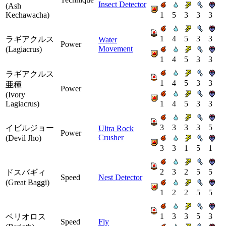
Insect Detector
(Ash
Kechawacha)
1
5
3
3
3
1
4
5
3
3
ラギアクルス
Water
Power
Movement
(Lagiacrus)
1
4
5
3
3
ラギアクルス
1
4
5
3
3
亜種
Power
(Ivory
Lagiacrus)
1
4
5
3
3
3
3
3
3
5
イビルジョー
Ultra Rock
Power
Crusher
(Devil Jho)
3
3
1
5
1
2
3
2
5
5
ドスバギィ
Speed
Nest Detector
(Great Baggi)
1
2
2
5
5
1
3
3
5
3
ベリオロス
Speed
Fly