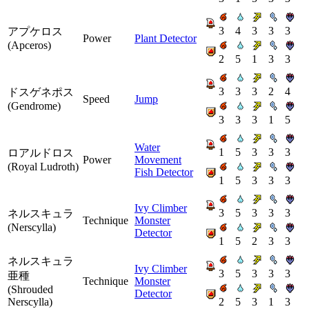
3
4
3
3
3
アプケロス
Power
Plant Detector
(Apceros)
2
5
1
3
3
3
3
3
2
4
ドスゲネポス
Speed
Jump
(Gendrome)
3
3
3
1
5
Water
1
5
3
3
3
ロアルドロス
Power
Movement
(Royal Ludroth)
Fish Detector
1
5
3
3
3
Ivy Climber
3
5
3
3
3
ネルスキュラ
Technique
Monster
(Nerscylla)
Detector
1
5
2
3
3
ネルスキュラ
Ivy Climber
3
5
3
3
3
亜種
Technique
Monster
(Shrouded
Detector
Nerscylla)
2
5
3
1
3