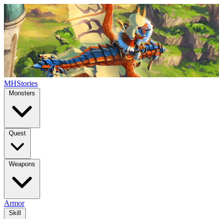
MHStories
Monsters
Quest
Weapons
Armor
Skill