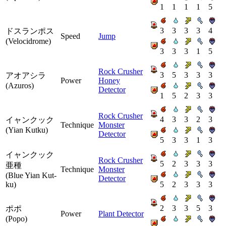
1
1
1
1
5
3
3
3
3
4
ドスランポス
Speed
Jump
(Velocidrome)
3
3
3
1
5
Rock Crusher
3
5
3
3
3
アオアシラ
Power
Honey
(Azuros)
Detector
1
5
2
3
3
Rock Crusher
4
3
3
2
3
イャンクック
Technique
Monster
(Yian Kutku)
Detector
5
3
3
1
3
イャンクック
Rock Crusher
5
2
3
3
3
亜種
Technique
Monster
(Blue Yian Kut-
Detector
ku)
5
2
3
3
3
2
3
3
5
3
ポポ
Power
Plant Detector
(Popo)