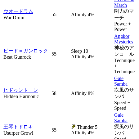
March
剛力のマ
ウオードラム
55
Affinity 4%
War Drum
ーチ
Power +
Power
Angkor
Mysteries
神秘のア
ビード＝ガンロック
Sleep 10
55
ンコール
Affinity 4%
Beat Gunrock
Technique
+
Technique
Gale
Samba
疾風のサ
ヒドゥントーン
58
Affinity 8%
Hidden Harmonic
ンバ
Speed +
Speed
Gale
Samba
疾風のサ
王琴トドロキ
Thunder 5
55
Affinity 4%
Usurper Growl
ンバ