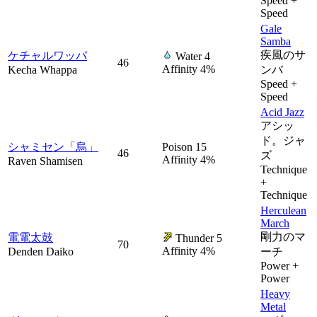
Speed +
Speed
Gale
Samba
疾風のサ
ケチャルワッパ
Water 4
46
Affinity 4%
Kecha Whappa
ンバ
Speed +
Speed
Acid Jazz
アシッ
ド。ジャ
シャミセン「烏」
Poison 15
46
ズ
Affinity 4%
Raven Shamisen
Technique
+
Technique
Herculean
March
剛力のマ
電電太鼓
Thunder 5
70
Affinity 4%
Denden Daiko
ーチ
Power +
Power
Heavy
Metal