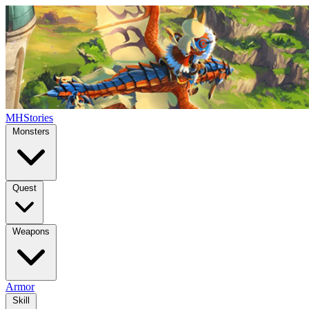
MHStories
Monsters
Quest
Weapons
Armor
Skill