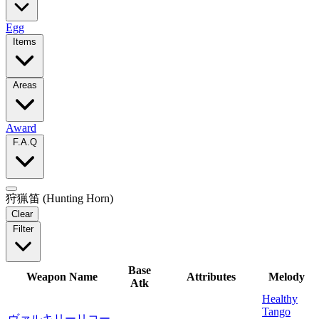
Egg
Items
Areas
Award
F.A.Q
狩猟笛 (Hunting Horn)
Clear
Filter
Base
Weapon Name
Attributes
Melody
Atk
Healthy
Tango
ヴァルキリーリコー