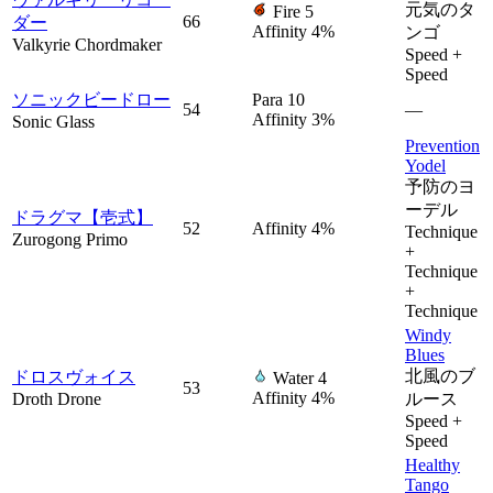
元気のタ
Fire 5
66
ダー
Affinity 4%
ンゴ
Valkyrie Chordmaker
Speed +
Speed
ソニックビードロー
Para 10
54
—
Affinity 3%
Sonic Glass
Prevention
Yodel
予防のヨ
ーデル
ドラグマ【壱式】
52
Affinity 4%
Technique
Zurogong Primo
+
Technique
+
Technique
Windy
Blues
北風のブ
ドロスヴォイス
Water 4
53
Affinity 4%
Droth Drone
ルース
Speed +
Speed
Healthy
Tango