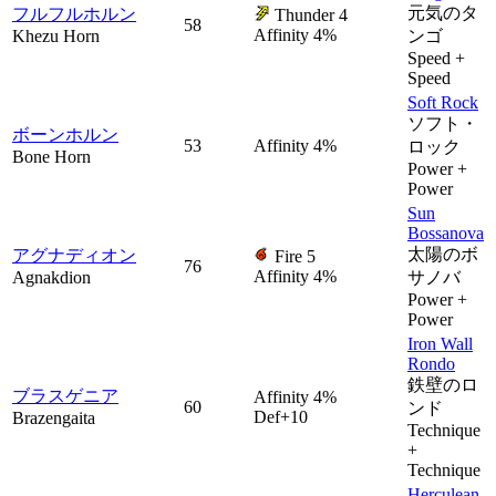
元気のタ
フルフルホルン
Thunder 4
58
Affinity 4%
Khezu Horn
ンゴ
Speed +
Speed
Soft Rock
ソフト・
ボーンホルン
53
Affinity 4%
ロック
Bone Horn
Power +
Power
Sun
Bossanova
太陽のボ
アグナディオン
Fire 5
76
Affinity 4%
Agnakdion
サノバ
Power +
Power
Iron Wall
Rondo
鉄壁のロ
ブラスゲニア
Affinity 4%
60
ンド
Def+10
Brazengaita
Technique
+
Technique
Herculean