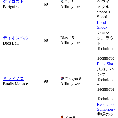
ヘヴィ。
グィロスト
Ice 5
60
Affinity 4%
Bariguiro
メタル
Speed +
Speed
Loud
Shock
ショッ
ディオスベル
Blast 15
ク。ラウ
68
Affinity 4%
Dios Bell
ド
Technique
+
Technique
Punk Ska
スカ。パ
ンク
ミラメノス
Dragon 8
Technique
98
Affinity 4%
Fatalis Menace
+
Technique
+
Technique
Resonance
Symphony
共鳴のシ
Fire 8