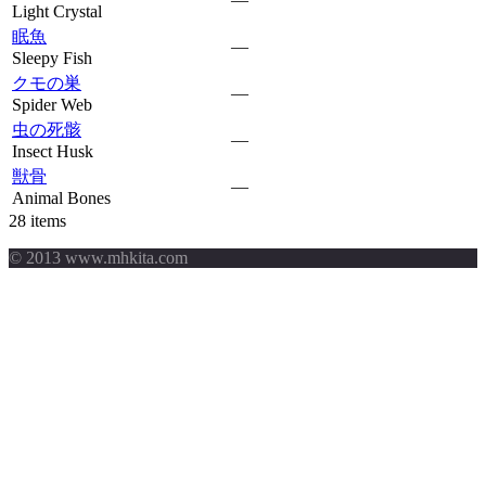
Light Crystal
眠魚
—
Sleepy Fish
クモの巣
—
Spider Web
虫の死骸
—
Insect Husk
獣骨
—
Animal Bones
28 items
© 2013 www.mhkita.com