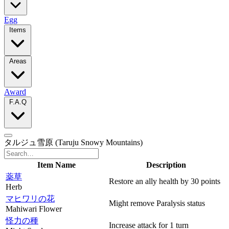
Egg
Items
Areas
Award
F.A.Q
タルジュ雪原
(Taruju Snowy Mountains)
Item Name
Description
薬草
Restore an ally health by 30 points
Herb
マヒワリの花
Might remove Paralysis status
Mahiwari Flower
怪力の種
Increase attack for 1 turn