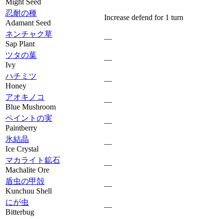
Might Seed
忍耐の種
Increase defend for 1 turn
Adamant Seed
ネンチャク草
—
Sap Plant
ツタの葉
—
Ivy
ハチミツ
—
Honey
アオキノコ
—
Blue Mushroom
ペイントの実
—
Paintberry
氷結晶
—
Ice Crystal
マカライト鉱石
—
Machalite Ore
盾虫の甲殻
—
Kunchuu Shell
にが虫
—
Bitterbug