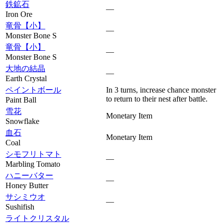
鉄鉱石
—
Iron Ore
竜骨【小】
—
Monster Bone S
竜骨【小】
—
Monster Bone S
大地の結晶
—
Earth Crystal
ペイントボール
In 3 turns, increase chance monster
to return to their nest after battle.
Paint Ball
雪花
Monetary Item
Snowflake
血石
Monetary Item
Coal
シモフリトマト
—
Marbling Tomato
ハニーバター
—
Honey Butter
サシミウオ
—
Sushifish
ライトクリスタル
—