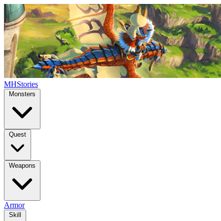
MHStories
Monsters
Quest
Weapons
Armor
Skill