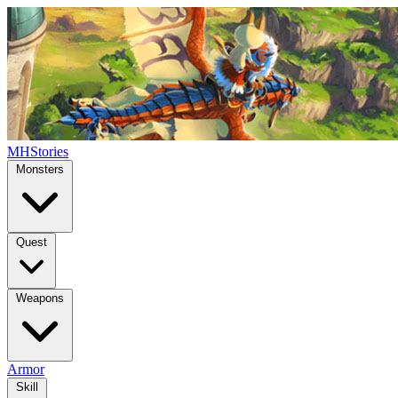
MHStories
Monsters
Quest
Weapons
Armor
Skill