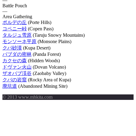
—
Battle Pouch
—
Area Gathering
ポルデの丘
(Porte Hills)
コペニー峠
(Copen Pass)
タルジュ雪原
(Taruju Snowy Mountains)
モンソーネ平原
(Monsone Plains)
クパ砂漠
(Kupa Desert)
パブダの密林
(Panda Forest)
カクセの森
(Hidden Woods)
ドヴァン火山
(Dovan Volcano)
ザオバブ渓谷
(Zaobaby Valley)
クバの岩窟
(Rocky Area of Kupa)
廃坑道
(Abandoned Mining Site)
© 2013 www.mhkita.com