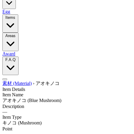
Egg
Items
Areas
Award
F.A.Q
素材 (Material)
›
アオキノコ
Item Details
Item Name
アオキノコ
(Blue Mushroom)
Description
—
Item Type
キノコ
(Mushroom)
Point