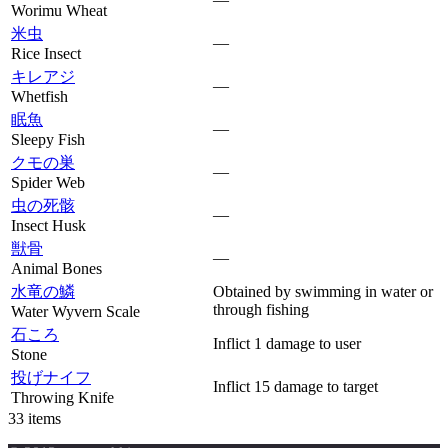
Worimu Wheat
米虫
—
Rice Insect
キレアジ
—
Whetfish
眠魚
—
Sleepy Fish
クモの巣
—
Spider Web
虫の死骸
—
Insect Husk
獣骨
—
Animal Bones
水竜の鱗
Obtained by swimming in water or
through fishing
Water Wyvern Scale
石ころ
Inflict 1 damage to user
Stone
投げナイフ
Inflict 15 damage to target
Throwing Knife
33 items