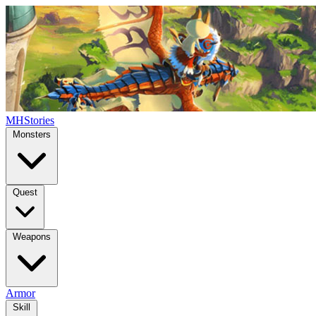
MHStories
Monsters
Quest
Weapons
Armor
Skill