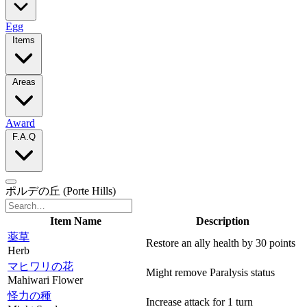
Egg
Items
Areas
Award
F.A.Q
ポルデの丘
(Porte Hills)
Item Name
Description
薬草
Restore an ally health by 30 points
Herb
マヒワリの花
Might remove Paralysis status
Mahiwari Flower
怪力の種
Increase attack for 1 turn