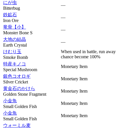
にが虫
—
Bitterbug
鉄鉱石
—
Iron Ore
竜骨【小】
—
Monster Bone S
大地の結晶
—
Earth Crystal
けむり玉
When used in battle, run away
chance become 100%
Smoke Bomb
特産キノコ
Monetary Item
Special Mushroom
銀色コオロギ
Monetary Item
Silver Cricket
黄金石のかけら
Monetary Item
Golden Stone Fragment
小金魚
Monetary Item
Small Golden Fish
小金魚
Monetary Item
Small Golden Fish
ウォーミル麦
—